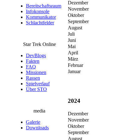
Dezember
Bereitschaftsraum
November
Infokonsole
Oktober
Kommunikator
September
Schlachtfelder
August
Juli
Juni
Star Trek Online
Mai
April
DevBlogs
März
Fakten
Februar
FAQ
Januar
Missionen
Rassen
Spielverlauf
Über STO
2024
media
Dezember
November
Galerie
Oktober
Downloads
September
August