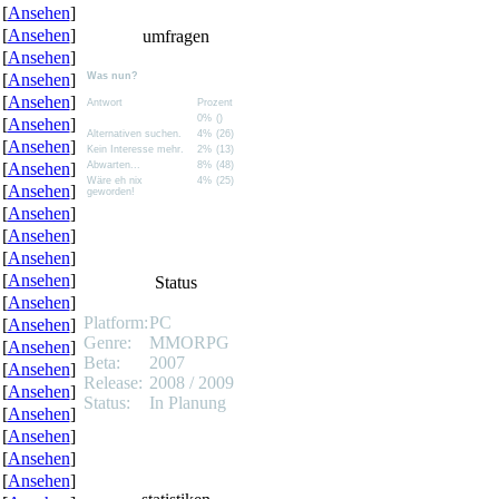
[
Ansehen
]
[
Ansehen
]
umfragen
[
Ansehen
]
[
Ansehen
]
Was nun?
[
Ansehen
]
Antwort
Prozent
0%
()
[
Ansehen
]
Alternativen suchen.
4%
(26)
[
Ansehen
]
Kein Interesse mehr.
2%
(13)
[
Ansehen
]
Abwarten...
8%
(48)
Wäre eh nix
4%
(25)
[
Ansehen
]
geworden!
[
Ansehen
]
[
Ansehen
]
[
Ansehen
]
[
Ansehen
]
Status
[
Ansehen
]
Platform:
PC
[
Ansehen
]
Genre:
MMORPG
[
Ansehen
]
Beta:
2007
[
Ansehen
]
Release:
2008 / 2009
[
Ansehen
]
Status:
In Planung
[
Ansehen
]
[
Ansehen
]
[
Ansehen
]
[
Ansehen
]