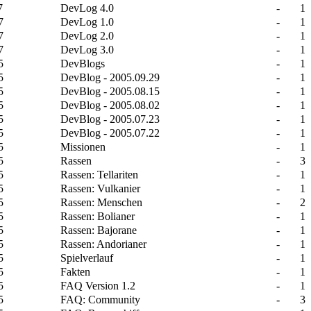
07
DevLog 4.0
-
1
07
DevLog 1.0
-
1
07
DevLog 2.0
-
1
07
DevLog 3.0
-
1
05
DevBlogs
-
1
05
DevBlog - 2005.09.29
-
1
05
DevBlog - 2005.08.15
-
1
05
DevBlog - 2005.08.02
-
1
05
DevBlog - 2005.07.23
-
1
05
DevBlog - 2005.07.22
-
1
05
Missionen
-
1
05
Rassen
-
3
05
Rassen: Tellariten
-
1
05
Rassen: Vulkanier
-
1
05
Rassen: Menschen
-
2
05
Rassen: Bolianer
-
1
05
Rassen: Bajorane
-
1
05
Rassen: Andorianer
-
1
05
Spielverlauf
-
1
05
Fakten
-
1
05
FAQ Version 1.2
-
1
05
FAQ: Community
-
3