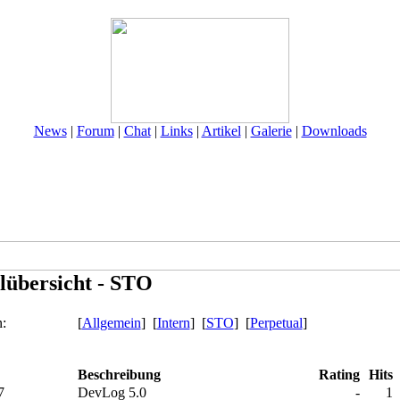
News
|
Forum
|
Chat
|
Links
|
Artikel
|
Galerie
|
Downloads
lübersicht - STO
en:
[
Allgemein
] [
Intern
] [
STO
] [
Perpetual
]
Beschreibung
Rating
Hits
07
DevLog 5.0
-
1